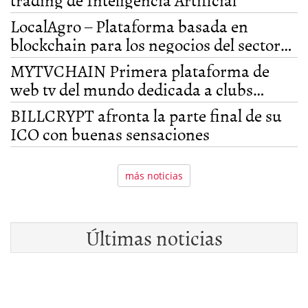
LocalAgro – Plataforma basada en
blockchain para los negocios del sector
agrónomo
MYTVCHAIN Primera plataforma de
web tv del mundo dedicada a clubs
deportivos y atletas desarrollada a través
BILLCRYPT afronta la parte final de su
de tecnología Blockchain
ICO con buenas sensaciones
más noticias
Últimas noticias