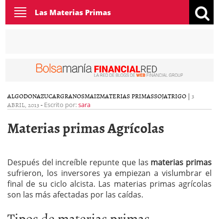
Toggle
Las Materias Primas
navigation
ALGODON
AZUCAR
GRANOS
MAIZ
MATERIAS PRIMAS
SOJA
TRIGO
|
3
ABRIL, 2013
-
Escrito por:
sara
Materias primas Agrícolas
Después del increíble repunte que las
materias primas
sufrieron, los inversores ya empiezan a vislumbrar el
final de su ciclo alcista. Las materias primas agrícolas
son las más afectadas por las caídas.
Tipos de materias primas