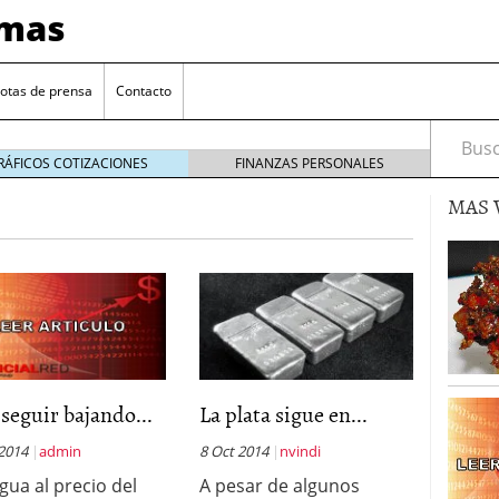
imas
otas de prensa
Contacto
Busca
RÁFICOS COTIZACIONES
FINANZAS PERSONALES
MAS 
ad Coin por LGR Global
20 marzo 2020
l éxito de su trading de Inteligencia Artificial
6
 seguir bajando...
La plata sigue en...
basada en blockchain para los negocios del sector
 2014
admin
8 Oct 2014
nvindi
egua al precio del
A pesar de algunos
aforma de web tv del mundo dedicada a clubs