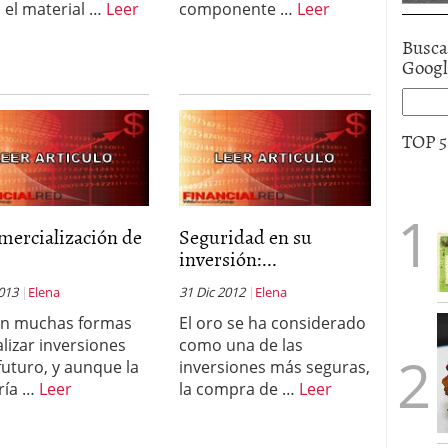
 el material …
Leer
componente …
Leer
Busca
Goog
TOP 
mercialización de
Seguridad en su
inversión:...
013
Elena
31 Dic 2012
Elena
en muchas formas
El oro se ha considerado
alizar inversiones
como una de las
 futuro, y aunque la
inversiones más seguras,
ría …
Leer
la compra de …
Leer