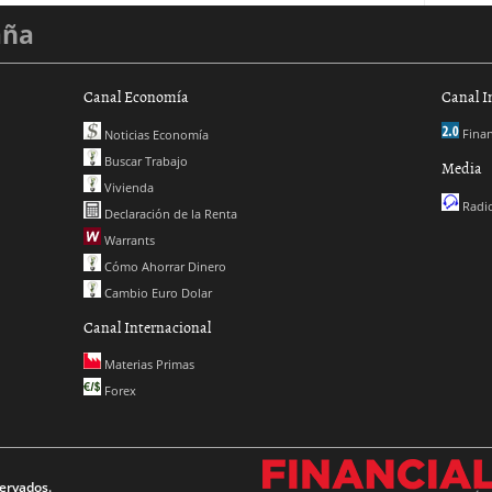
aña
Canal Economía
Canal I
Finan
Noticias Economía
Buscar Trabajo
Media
Vivienda
Radio
Declaración de la Renta
Warrants
Cómo Ahorrar Dinero
Cambio Euro Dolar
Canal Internacional
Materias Primas
Forex
ervados.