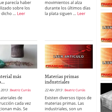
ue parecía haber
movimientos al alza
arrollada a través de tecnología Blockchain
27
ilizado sobre los
durante los últimos días
 dicho …
Leer
la plata siguen …
Leer
terial más
Materias primas
...
industriales
 2013
Beatriz Currás
22 Abr 2013
Beatriz Currás
ateriales de
Existen diversos tipos de
rucción cada vez
materias primas. Las
cionan más. Se
industriales, son un