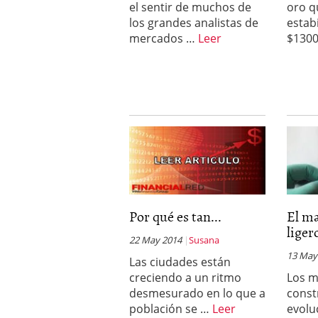
el sentir de muchos de
oro q
deportivos y atletas des
los grandes analistas de
estab
febrero 2020
mercados …
Leer
$1300
Por qué es tan...
El ma
ligero
22 May 2014
Susana
13 May
Las ciudades están
creciendo a un ritmo
Los m
desmesurado en lo que a
const
población se …
Leer
evolu