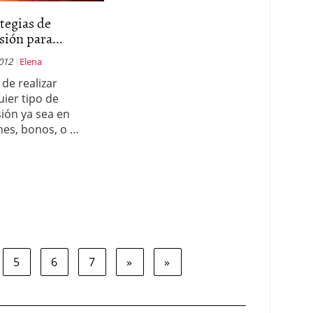
tegias de
sión para...
012
Elena
 de realizar
uier tipo de
sión ya sea en
nes, bonos, o …
5
6
7
»
»