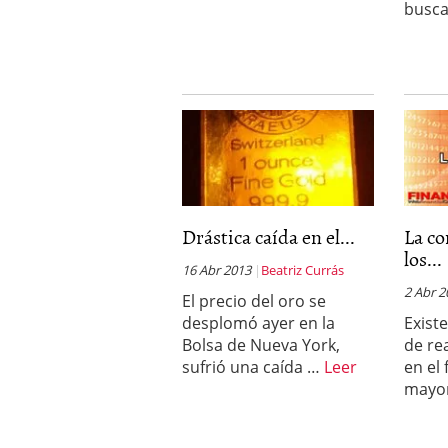
busca
Drástica caída en el...
La co
los...
16 Abr 2013
Beatriz Currás
2 Abr 2
El precio del oro se
desplomó ayer en la
Exist
Bolsa de Nueva York,
de re
sufrió una caída …
Leer
en el
mayo