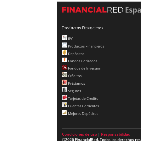
Esp
Productos Financieros
IPC
Productos Financieros
Depósitos
Fondos Cotizados
Fondos de Inversión
Créditos
Préstamos
Seguros
Tarjetas de Crédito
Cuentas Corrientes
Mejores Depósitos
Condiciones de uso
|
Responsabilidad
©2026 FinancialRed. Todos los derechos res