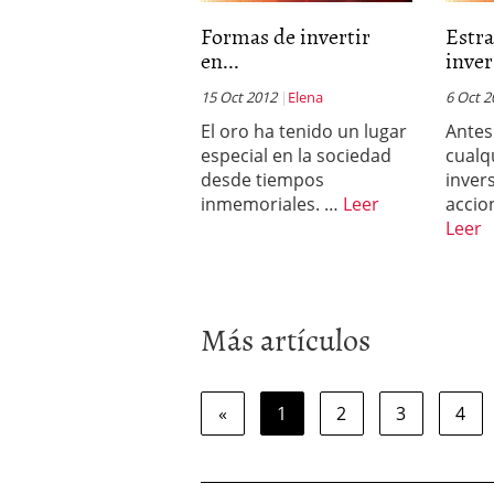
Formas de invertir
Estra
en...
inver
15 Oct 2012
Elena
6 Oct 2
El oro ha tenido un lugar
Antes
especial en la sociedad
cualq
desde tiempos
inver
inmemoriales. …
Leer
accio
Leer
Más artículos
«
1
2
3
4