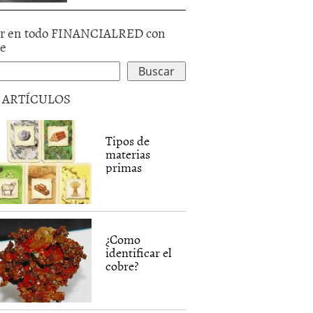
r en todo FINANCIALRED con
le
5 ARTÍCULOS
Tipos de
materias
primas
¿Como
identificar el
cobre?