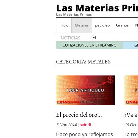
Las Materias Pr
Las Materias Primas
Inicio
Metales
petroleo
Granos
N
El
NOTICIAS:
Ecosistema
COTIZACIONES EN STREAMING
G
Kuailian,
acercando
CATEGORÍA:
METALES
la
tecnología
blockchain
a todo el
mundo
7
mayo
2020
Presentación de Silk Ro
WorldMarkets sigue con e
El precio del oro...
¿Va a
marzo 2020
LocalAgro – Plataforma 
5 Nov 2014
nvindi
15 Oct
agrónomo
Hace poco ya reflejamos
La tr
MYTVCHAIN Primera plat