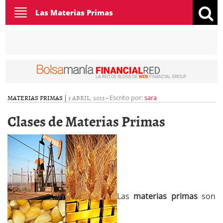
Toggle
Las Materias Primas
navigation
MATERIAS PRIMAS
|
3 ABRIL, 2013
-
Escrito por:
sara
Clases de Materias Primas
Las
materias primas
son