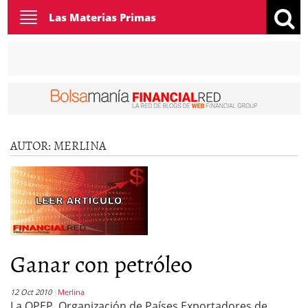
Toggle
Las Materias Primas
navigation
AUTOR:
MERLINA
Ganar con petróleo
12 Oct 2010
Merlina
La OPEP, Organización de Países Exportadores de