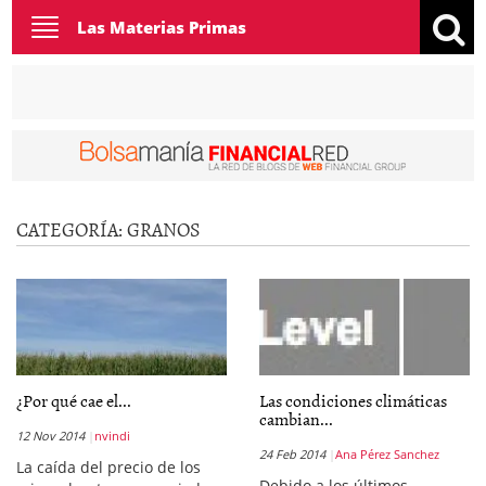
Toggle
Las Materias Primas
navigation
CATEGORÍA:
GRANOS
¿Por qué cae el...
Las condiciones climáticas
cambian...
12 Nov 2014
nvindi
24 Feb 2014
Ana Pérez Sanchez
La caída del precio de los
Debido a los últimos