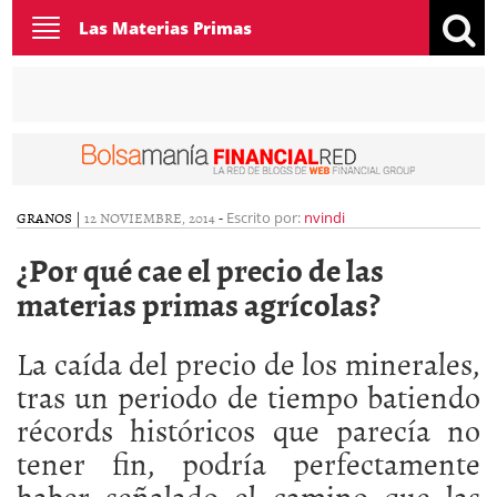
Toggle
Las Materias Primas
navigation
GRANOS
|
12 NOVIEMBRE, 2014
-
Escrito por:
nvindi
¿Por qué cae el precio de las
materias primas agrícolas?
La caída del precio de los minerales,
tras un periodo de tiempo batiendo
récords históricos que parecía no
tener fin, podría perfectamente
haber señalado el camino que las