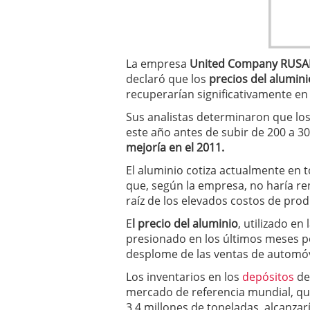
deportivos y atletas des
febrero 2020
La empresa
United Company RUSA
declaró que los
precios del alumin
recuperarían significativamente en 
Sus analistas determinaron que lo
este año antes de subir de 200 a 30
mejoría en el 2011.
El aluminio cotiza actualmente en t
que, según la empresa, no haría re
raíz de los elevados costos de prod
E
l precio del aluminio
, utilizado en
presionado en los últimos meses p
desplome de las ventas de automóv
Los inventarios en los
depósitos
de
mercado de referencia mundial, qu
3,4 millones de toneladas, alcanzar