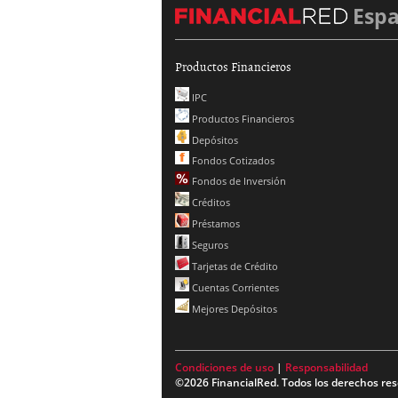
Esp
Productos Financieros
IPC
Productos Financieros
Depósitos
Fondos Cotizados
Fondos de Inversión
Créditos
Préstamos
Seguros
Tarjetas de Crédito
Cuentas Corrientes
Mejores Depósitos
Condiciones de uso
|
Responsabilidad
©2026 FinancialRed. Todos los derechos res