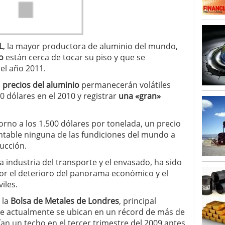
arrollada a través de tecnología Blockchain
27
L
, la mayor productora de aluminio del mundo,
io
están cerca de tocar su piso y que se
el año 2011.
s
precios del aluminio
permanecerán volátiles
0 dólares en el 2010 y registrar
una «gran»
orno a los 1.500 dólares por tonelada, un precio
ntable ninguna de las fundiciones del mundo a
ucción.
 la industria del transporte y el envasado, ha sido
or el deterioro del panorama económico y el
iles.
 la
Bolsa de Metales de Londres
, principal
e actualmente se ubican en un récord de más de
ían un techo en el tercer trimestre del 2009 antes