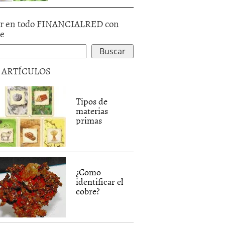
r en todo FINANCIALRED con
le
5 ARTÍCULOS
Tipos de
materias
primas
¿Como
identificar el
cobre?