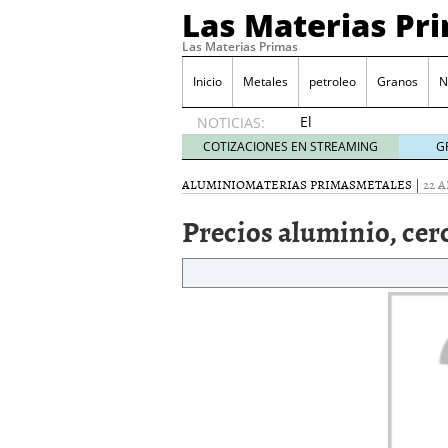
Las Materias Pr
Las Materias Primas
Inicio
Metales
petroleo
Granos
N
El
NOTICIAS:
Ecosistema
COTIZACIONES EN STREAMING
G
Kuailian,
acercando
ALUMINIO
MATERIAS PRIMAS
METALES
|
22 A
la
Precios aluminio, cerc
tecnología
blockchain
a todo el
mundo
7
mayo
2020
Presentación de Silk Ro
WorldMarkets sigue con e
marzo 2020
LocalAgro – Plataforma 
agrónomo
MYTVCHAIN Primera plat