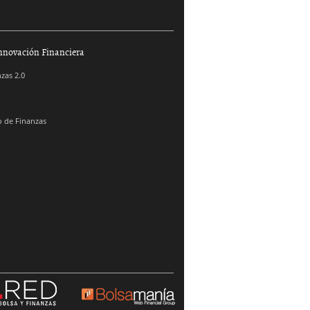
nnovación Financiera
zas 2.0
 de Finanzas