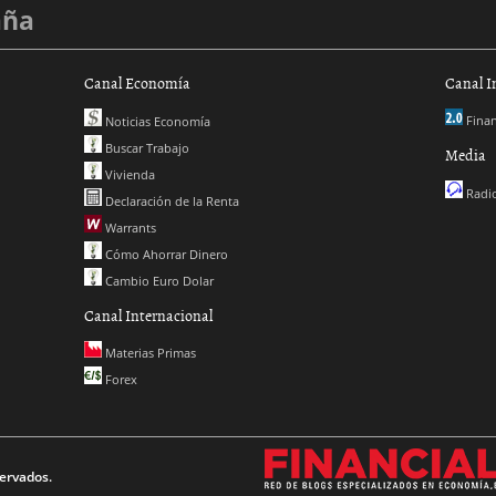
aña
Canal Economía
Canal I
Finan
Noticias Economía
Buscar Trabajo
Media
Vivienda
Radio
Declaración de la Renta
Warrants
Cómo Ahorrar Dinero
Cambio Euro Dolar
Canal Internacional
Materias Primas
Forex
ervados.