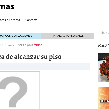
imas
otas de prensa
Contacto
Busca
RÁFICOS COTIZACIONES
FINANZAS PERSONALES
MAS 
BRIL, 2009
-
Escrito por:
fabian
a de alcanzar su piso
ad Coin por LGR Global
20 marzo 2020
l éxito de su trading de Inteligencia Artificial
6
basada en blockchain para los negocios del sector
aforma de web tv del mundo dedicada a clubs