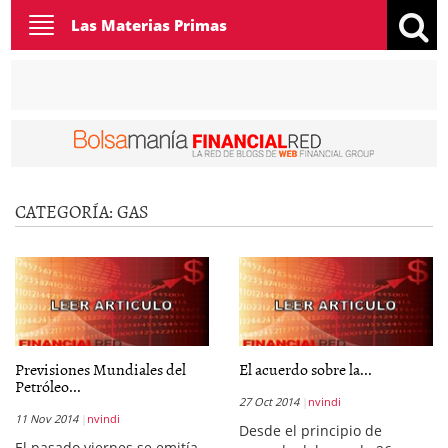
Toggle
Las Materias Primas
navigation
CATEGORÍA:
GAS
Previsiones Mundiales del
El acuerdo sobre la...
Petróleo...
27 Oct 2014
nvindi
11 Nov 2014
nvindi
Desde el principio de
El pasado viernes se emitía