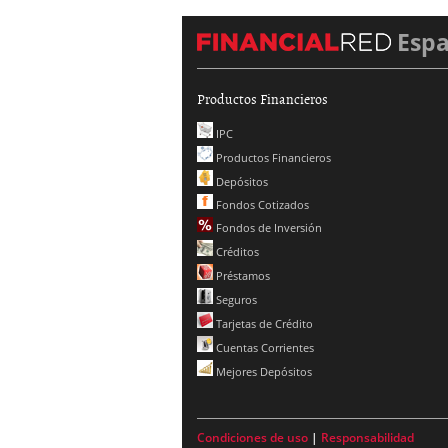
Esp
Productos Financieros
IPC
Productos Financieros
Depósitos
Fondos Cotizados
Fondos de Inversión
Créditos
Préstamos
Seguros
Tarjetas de Crédito
Cuentas Corrientes
Mejores Depósitos
Condiciones de uso
|
Responsabilidad