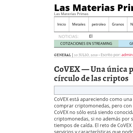
Las Materias Pr
Las Materias Primas
Inicio
Metales
petroleo
Granos
N
El
NOTICIAS:
Ecosistema
COTIZACIONES EN STREAMING
G
Kuailian,
acercando
GENERAL
|
10 JULIO, 2019
-
Escrito por:
admin
la
CoVEX — Una única pl
tecnología
blockchain
círculo de las criptos
a todo el
mundo
7
mayo
2020
CoVEX está apareciendo como una d
Presentación de Silk Ro
comprar criptomonedas, pero con 
WorldMarkets sigue con e
CoVEX no sólo está siendo conocida
marzo 2020
criptomonedas, si no además por s
LocalAgro – Plataforma 
tiempos de caída. El reto de CoVEX
agrónomo
MYTVCHAIN Primera plat
servicios y características que po