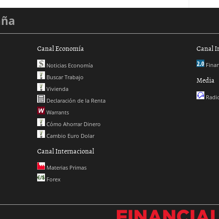
aña
Canal Economía
Canal I
Finan
Noticias Economía
Buscar Trabajo
Media
Vivienda
Radio
Declaración de la Renta
Warrants
Cómo Ahorrar Dinero
Cambio Euro Dolar
Canal Internacional
Materias Primas
Forex