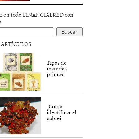
r en todo FINANCIALRED con
le
5 ARTÍCULOS
Tipos de
materias
primas
¿Como
identificar el
cobre?