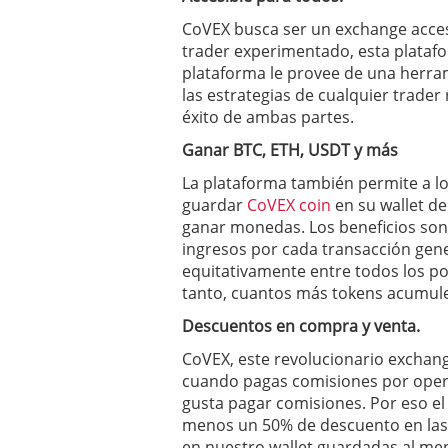
CoVEX busca ser un exchange acces
trader experimentado, esta platafo
plataforma le provee de una herram
las estrategias de cualquier trader
éxito de ambas partes.
Ganar BTC, ETH, USDT y más
La plataforma también permite a l
guardar
CoVEX coin
en su wallet de
ganar monedas. Los beneficios son
ingresos por cada transacción gene
equitativamente entre todos los pos
tanto, cuantos más tokens acumule
Descuentos en compra y venta.
CoVEX, este revolucionario exchang
cuando pagas comisiones por opera
gusta pagar comisiones. Por eso el 
menos un 50% de descuento en las
en nuestro wallet guardadas al me