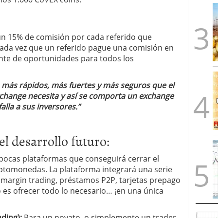
un 15% de comisión por cada referido que
cada vez que un referido pague una comisión en
ente de oportunidades para todos los
, más rápidos, más fuertes y más seguros que el
change necesita y así se comporta un exchange
alla a sus inversores.”
 desarrollo futuro:
pocas plataformas que conseguirá cerrar el
riptomonedas. La plataforma integrará una serie
, margin trading, préstamos P2P, tarjetas prepago
o es ofrecer todo lo necesario… ¡en una única
ading):
Para un novato, o simplemente un trader