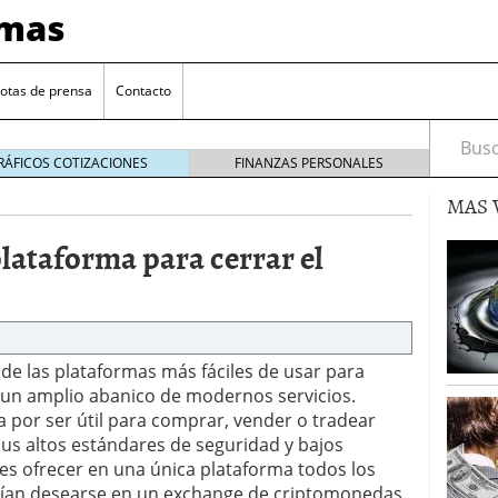
imas
otas de prensa
Contacto
Busca
RÁFICOS COTIZACIONES
FINANZAS PERSONALES
MAS 
ataforma para cerrar el
e las plataformas más fáciles de usar para
ad Coin por LGR Global
20 marzo 2020
un amplio abanico de modernos servicios.
l éxito de su trading de Inteligencia Artificial
6
 por ser útil para comprar, vender o tradear
us altos estándares de seguridad y bajos
basada en blockchain para los negocios del sector
 es ofrecer en una única plataforma todos los
aforma de web tv del mundo dedicada a clubs
drían desearse en un exchange de criptomonedas.