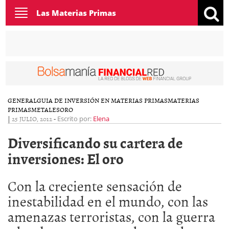
Toggle
Las Materias Primas
navigation
GENERAL
GUIA DE INVERSIÓN EN MATERIAS PRIMAS
MATERIAS
PRIMAS
METALES
ORO
|
25 JULIO, 2012
-
Escrito por:
Elena
Diversificando su cartera de
inversiones: El oro
Con la creciente sensación de
inestabilidad en el mundo, con las
amenazas terroristas, con la guerra