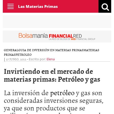
Toggle
Las Materias Primas
navigation
GENERAL
GUIA DE INVERSIÓN EN MATERIAS PRIMAS
MATERIAS
PRIMAS
PETROLEO
|
27 JUNIO, 2012
-
Escrito por:
Elena
Invirtiendo en el mercado de
materias primas: Petróleo y gas
La inversión de
petróleo
y gas son
consideradas inversiones seguras,
ya que son productos que se