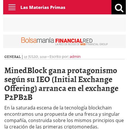
Toggle
Las Materias Primas
navigation
GENERAL
|
25 JULIO, 2019
-
Escrito por:
admin
MinedBlock gana protagonismo
según su IEO (Initial Exchange
Offering) arranca en el exchange
P2PB2B
En la saturada escena de la tecnología blockchain
encontramos una propuesta de una fresca y singular
compañía, construida sobre los mismos principios que
la creación de las primeras criptomonedas.