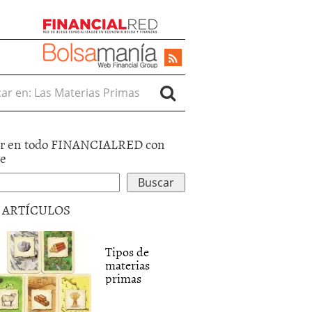
r en:
r en todo FINANCIALRED con
le
5 ARTÍCULOS
Tipos de
materias
primas