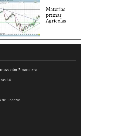
Materias
primas
Agrícolas
nnovación Financiera
zas 2.0
 de Finanzas