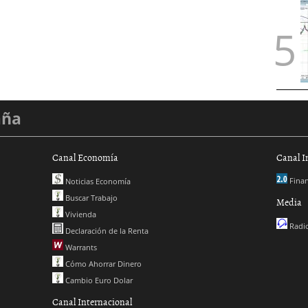
aña
Canal Economía
Canal I
Finan
Noticias Economía
Buscar Trabajo
Media
Vivienda
Radio
Declaración de la Renta
Warrants
Cómo Ahorrar Dinero
Cambio Euro Dolar
Canal Internacional