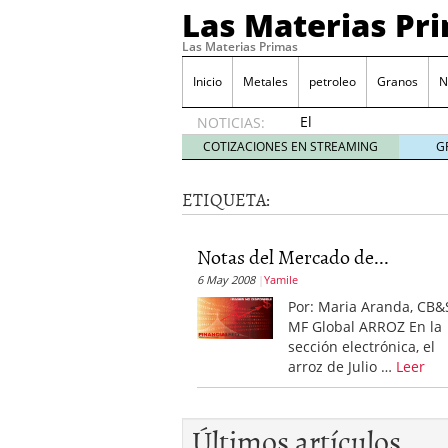
Las Materias Pr
Las Materias Primas
Inicio
Metales
petroleo
Granos
N
El
NOTICIAS:
Ecosistema
COTIZACIONES EN STREAMING
G
Kuailian,
acercando
ETIQUETA:
la
tecnología
blockchain
Notas del Mercado de...
a todo el
6 May 2008
Yamile
mundo
7
mayo
Por: Maria Aranda, CB&
2020
MF Global ARROZ En la
Presentación de Silk Ro
sección electrónica, el
WorldMarkets sigue con e
arroz de Julio …
Leer
marzo 2020
LocalAgro – Plataforma 
agrónomo
Últimos artículos
MYTVCHAIN Primera plat