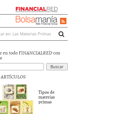
r en:
r en todo FINANCIALRED con
le
5 ARTÍCULOS
Tipos de
materias
primas