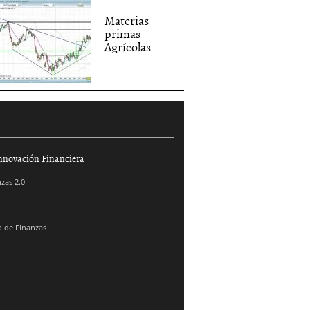
Materias
primas
Agrícolas
nnovación Financiera
zas 2.0
 de Finanzas