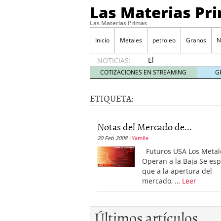
Las Materias Pr
Las Materias Primas
Inicio
Metales
petroleo
Granos
N
El
NOTICIAS:
Ecosistema
COTIZACIONES EN STREAMING
G
Kuailian,
acercando
ETIQUETA:
la
tecnología
blockchain
Notas del Mercado de...
a todo el
20 Feb 2008
Yamile
mundo
7
mayo
Futuros USA Los Metal
2020
Operan a la Baja Se es
Presentación de Silk Ro
que a la apertura del
WorldMarkets sigue con e
mercado, …
Leer
marzo 2020
LocalAgro – Plataforma 
agrónomo
Últimos artículos
MYTVCHAIN Primera plat