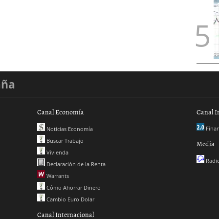
aña
Canal Economía
Canal I
Finan
Noticias Economía
Buscar Trabajo
Media
Vivienda
Radio
Declaración de la Renta
Warrants
Cómo Ahorrar Dinero
Cambio Euro Dolar
Canal Internacional