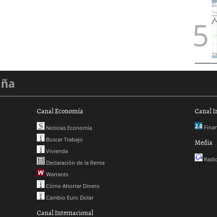
aña
Canal Economía
Canal I
Finan
Noticias Economía
Buscar Trabajo
Media
Vivienda
Radio
Declaración de la Renta
Warrants
Cómo Ahorrar Dinero
Cambio Euro Dolar
Canal Internacional