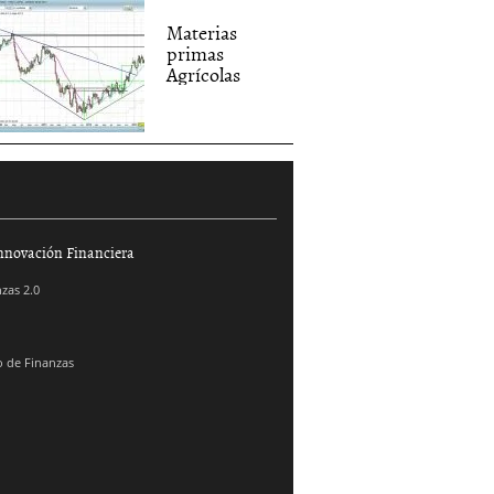
Materias
primas
Agrícolas
nnovación Financiera
zas 2.0
 de Finanzas