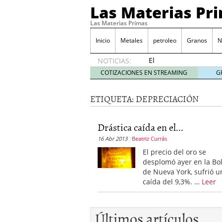
Las Materias Pr
Las Materias Primas
Inicio
Metales
petroleo
Granos
N
El
NOTICIAS:
Ecosistema
COTIZACIONES EN STREAMING
G
Kuailian,
acercando
ETIQUETA:
DEPRECIACIÓN
la
tecnología
blockchain
Drástica caída en el...
a todo el
16 Abr 2013
Beatriz Currás
mundo
7
mayo
El precio del oro se
2020
desplomó ayer en la Bo
Presentación de Silk Ro
de Nueva York, sufrió u
WorldMarkets sigue con e
caída del 9,3%. …
Leer
marzo 2020
LocalAgro – Plataforma 
agrónomo
Últimos artículos
MYTVCHAIN Primera plat