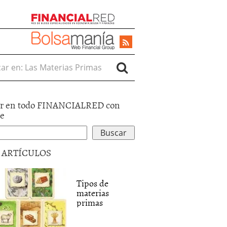
r en:
r en todo FINANCIALRED con
le
5 ARTÍCULOS
Tipos de
materias
primas