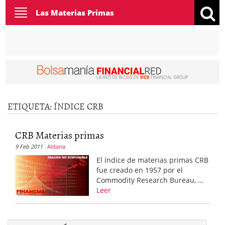
Toggle
Las Materias Primas
navigation
ETIQUETA:
ÍNDICE CRB
CRB Materias primas
9 Feb 2011
Aldana
El índice de materias primas CRB
fue creado en 1957 por el
Commodity Research Bureau, …
Leer