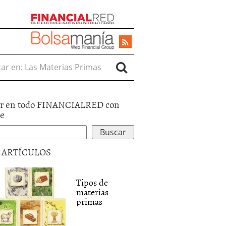
r en:
r en todo FINANCIALRED con
le
5 ARTÍCULOS
Tipos de
materias
primas