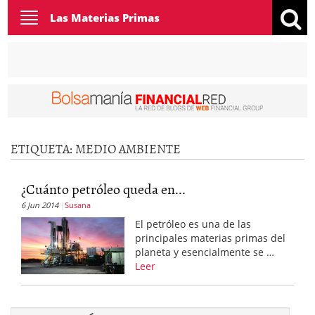
Toggle
Las Materias Primas
navigation
ETIQUETA:
MEDIO AMBIENTE
¿Cuánto petróleo queda en...
6 Jun 2014
Susana
El petróleo es una de las
principales materias primas del
planeta y esencialmente se …
Leer