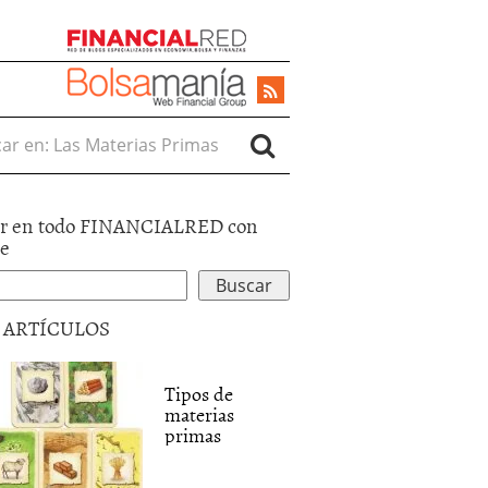
r en:
r en todo FINANCIALRED con
le
5 ARTÍCULOS
Tipos de
materias
primas