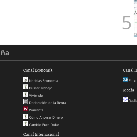
aña
Canal Economía
Canal I
Finan
Noticias Economía
Buscar Trabajo
Media
Vivienda
Radio
Declaración de la Renta
Warrants
Cómo Ahorrar Dinero
Cambio Euro Dolar
Canal Internacional