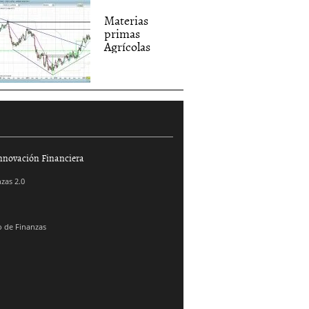
Materias
primas
Agrícolas
nnovación Financiera
zas 2.0
 de Finanzas