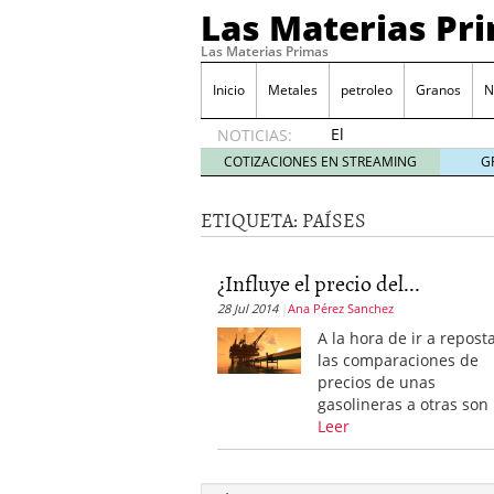
Las Materias Pr
Las Materias Primas
Inicio
Metales
petroleo
Granos
N
El
NOTICIAS:
Ecosistema
COTIZACIONES EN STREAMING
G
Kuailian,
acercando
ETIQUETA:
PAÍSES
la
tecnología
blockchain
¿Influye el precio del...
a todo el
28 Jul 2014
Ana Pérez Sanchez
mundo
7
mayo
A la hora de ir a reposta
2020
las comparaciones de
Presentación de Silk Ro
precios de unas
WorldMarkets sigue con e
gasolineras a otras son
marzo 2020
Leer
LocalAgro – Plataforma 
agrónomo
MYTVCHAIN Primera plat