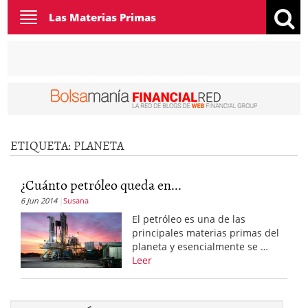
Toggle
Las Materias Primas
navigation
ETIQUETA:
PLANETA
¿Cuánto petróleo queda en...
6 Jun 2014
Susana
El petróleo es una de las
principales materias primas del
planeta y esencialmente se …
Leer