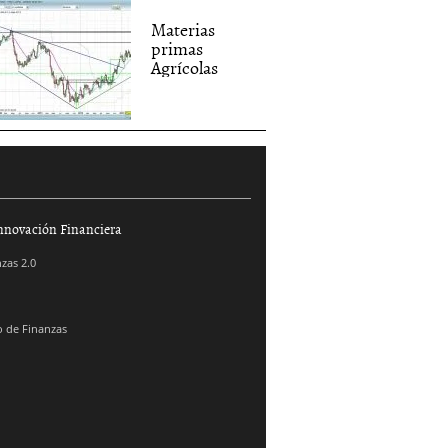
Materias
primas
Agrícolas
nnovación Financiera
zas 2.0
 de Finanzas