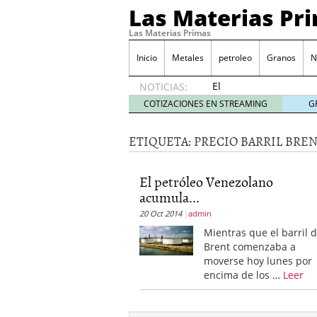
Las Materias Pr
Las Materias Primas
Inicio
Metales
petroleo
Granos
N
El
NOTICIAS:
Ecosistema
COTIZACIONES EN STREAMING
G
Kuailian,
acercando
ETIQUETA:
PRECIO BARRIL BRE
la
tecnología
blockchain
El petróleo Venezolano
a todo el
acumula...
mundo
7
mayo
20 Oct 2014
admin
2020
Mientras que el barril 
Presentación de Silk Ro
Brent comenzaba a
WorldMarkets sigue con e
moverse hoy lunes por
marzo 2020
encima de los …
Leer
LocalAgro – Plataforma 
agrónomo
MYTVCHAIN Primera plat