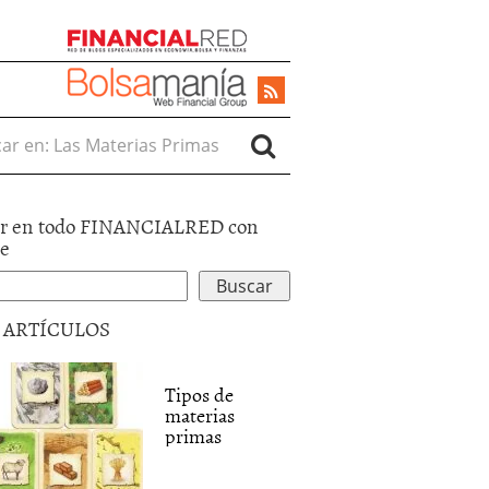
r en:
r en todo FINANCIALRED con
le
5 ARTÍCULOS
Tipos de
materias
primas