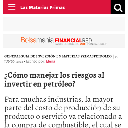
Toggle
Las Materias Primas
navigation
GENERAL
GUIA DE INVERSIÓN EN MATERIAS PRIMAS
PETROLEO
|
30
JUNIO, 2012
-
Escrito por:
Elena
¿Cómo manejar los riesgos al
invertir en petróleo?
Para muchas industrias, la mayor
parte del costo de producción de su
producto o servicio va relacionado a
la compra de combustible, el cual se