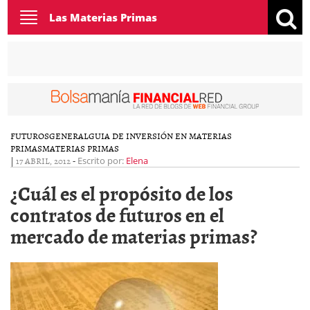
Toggle
Las Materias Primas
navigation
FUTUROS
GENERAL
GUIA DE INVERSIÓN EN MATERIAS
PRIMAS
MATERIAS PRIMAS
|
17 ABRIL, 2012
-
Escrito por:
Elena
¿Cuál es el propósito de los
contratos de futuros en el
mercado de materias primas?