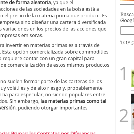
nte de forma aleatoria
, ya que el
cciones de las sociedades en la bolsa está a
Busca
n el precio de la materia prima que produce. Es
Goog
 empresa sino diseñar una cartera diversificada
s variaciones en los precios de las acciones que
empresas emisoras.
TOP 
 invertir en materias primas es a través de
s. Esta opción comercializada sobre commodities
o requiere contar con un gran capital para
o de comercialización de estos mismos productos
 no suelen formar parte de las carteras de los
uy volátiles y de alto riesgo y, probablemente
encia para especular, no siendo populares entre
os. Sin embargo, l
as materias primas como tal
nversión
, pudiendo otorgar importantes
erias Primas: los Contratos por Diferencias