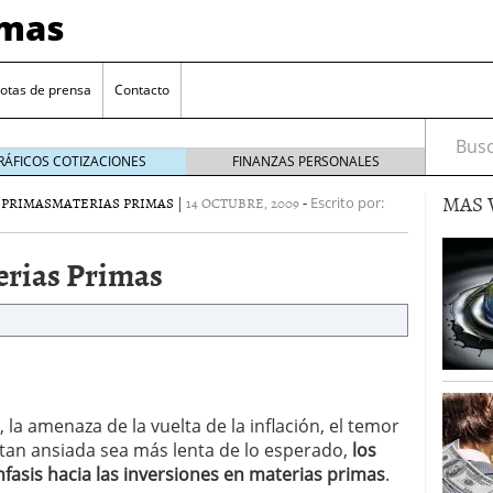
imas
otas de prensa
Contacto
Busca
RÁFICOS COTIZACIONES
FINANZAS PERSONALES
MAS 
 PRIMAS
MATERIAS PRIMAS
|
14 OCTUBRE, 2009
-
Escrito por:
erias Primas
ad Coin por LGR Global
20 marzo 2020
l éxito de su trading de Inteligencia Artificial
6
, la amenaza de la vuelta de la inflación, el temor
basada en blockchain para los negocios del sector
tan ansiada sea más lenta de lo esperado,
los
fasis hacia las inversiones en materias primas
.
aforma de web tv del mundo dedicada a clubs