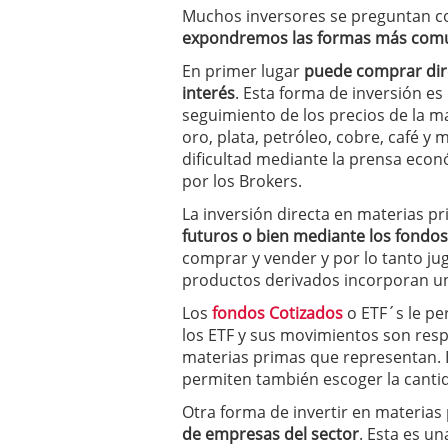
deportivos y atletas des
Muchos inversores se preguntan co
febrero 2020
expondremos las formas más comune
En primer lugar
puede comprar dir
interés
. Esta forma de inversión es 
seguimiento de los precios de la m
oro, plata, petróleo, cobre, café 
dificultad mediante la prensa eco
por los Brokers.
La inversión directa en materias p
futuros o bien mediante los fondos
comprar y vender y por lo tanto jug
productos derivados incorporan u
Los
fondos Cotizados
o ETF´s le pe
los ETF y sus movimientos son resp
materias primas que representan.
permiten también escoger la cantid
Otra forma de invertir en materias
de empresas del sector
. Esta es un