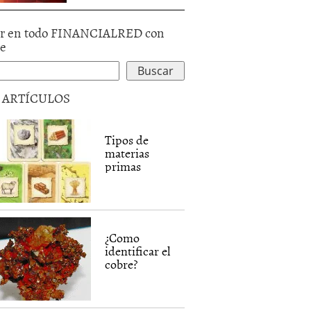
r en todo FINANCIALRED con
le
5 ARTÍCULOS
Tipos de
materias
primas
¿Como
identificar el
cobre?