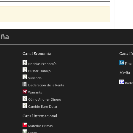
aña
Canal Economía
Canal I
Finan
Noticias Economía
Buscar Trabajo
Media
Vivienda
Radio
Declaración de la Renta
Warrants
Cómo Ahorrar Dinero
Cambio Euro Dolar
Canal Internacional
Materias Primas
Forex