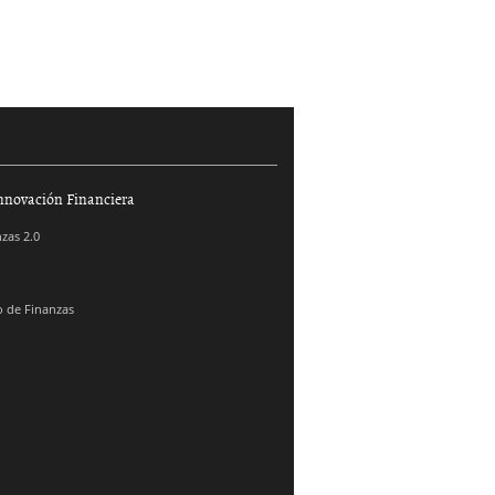
nnovación Financiera
zas 2.0
 de Finanzas