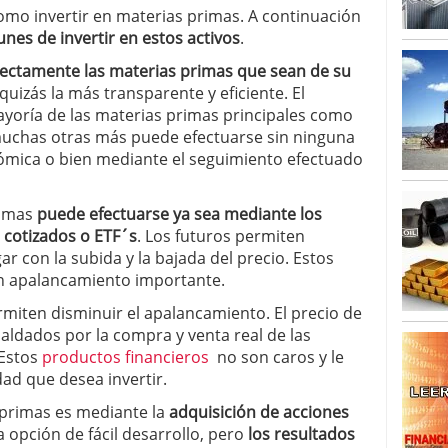
arrollada a través de tecnología Blockchain
27
mo invertir en materias primas. A continuación
s de invertir en estos activos
.
ectamente las materias primas que sean de su
quizás la más transparente y eficiente. El
ayoría de las materias primas principales como
y muchas otras más puede efectuarse sin ninguna
nómica o bien mediante el seguimiento efectuado
rimas
puede efectuarse ya sea mediante los
 cotizados o ETF´s
. Los futuros permiten
ar con la subida y la bajada del precio. Estos
n apalancamiento importante.
rmiten disminuir el apalancamiento. El precio de
aldados por la compra y venta real de las
 Estos
productos financieros
no son caros y le
ad que desea invertir.
 primas es mediante la
adquisición de acciones
a opción de fácil desarrollo, pero
los resultados