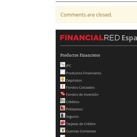
Comments are closed.
Esp
Productos Financieros
IPC
Productos Financieros
Depósitos
Fondos Cotizados
Fondos de Inversión
Créditos
Préstamos
Seguros
Tarjetas de Crédito
Cuentas Corrientes