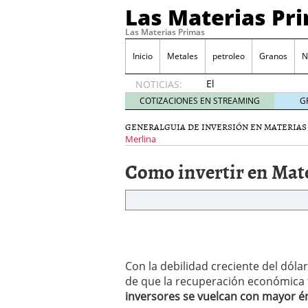
Las Materias Pr
Las Materias Primas
Inicio
Metales
petroleo
Granos
N
El
NOTICIAS:
Ecosistema
COTIZACIONES EN STREAMING
G
Kuailian,
acercando
GENERAL
GUIA DE INVERSIÓN EN MATERIAS
la
Merlina
tecnología
Como invertir en Mat
blockchain
a todo el
mundo
7
mayo
2020
Presentación de Silk Ro
WorldMarkets sigue con e
marzo 2020
Con la debilidad creciente del dólar
LocalAgro – Plataforma 
de que la recuperación económica 
agrónomo
inversores se vuelcan con mayor én
MYTVCHAIN Primera plat