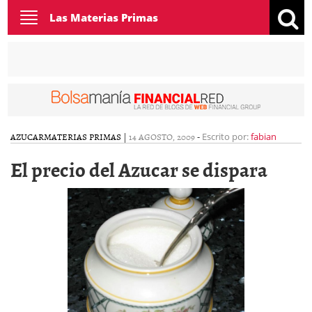
Toggle
Las Materias Primas
navigation
AZUCAR
MATERIAS PRIMAS
|
14 AGOSTO, 2009
-
Escrito por:
fabian
El precio del Azucar se dispara