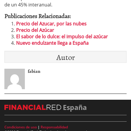
de un 45% interanual.
Publicaciones Relacionadas:
Precio del Azucar, por las nubes
Precio del Azúcar
El sabor de lo dulce: el impulso del azúcar
Nuevo endulzante llega a España
Autor
fabian
España
Condiciones de uso
|
Responsabilidad