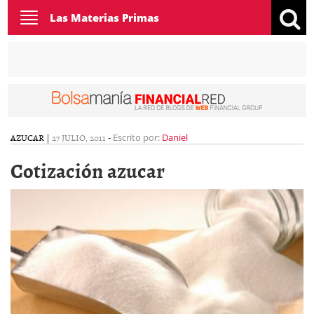
Toggle
Las Materias Primas
navigation
AZUCAR
|
27 JULIO, 2011
-
Escrito por:
Daniel
Cotización azucar