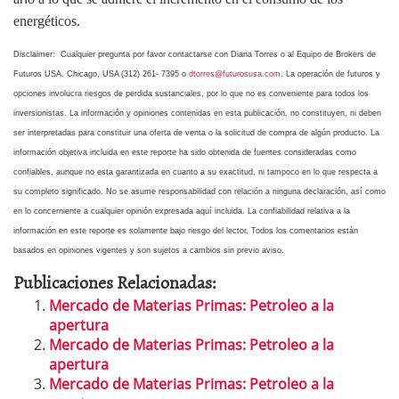
energéticos.
Disclaimer:
Cualquier pregunta por favor contactarse con Diana Torres o al Equipo de Brokers de
Futuros USA. Chicago, USA (312) 261- 7395 o
dtorres@futurosusa.com
. La operación de futuros y
opciones involucra riesgos de perdida sustanciales, por lo que no es conveniente para todos los
inversionistas. La información y opiniones contenidas en esta publicación, no constituyen, ni deben
ser interpretadas para constituir una oferta de venta o la solicitud de compra de algún producto. La
información objetiva incluida en este reporte ha sido obtenida de fuentes consideradas como
confiables, aunque no esta garantizada en cuanto a su exactitud, ni tampoco en lo que respecta a
su completo significado. No se asume responsabilidad con relación a ninguna declaración, así como
en lo concerniente a cualquier opinión expresada aquí incluida. La confiabilidad relativa a la
información en este reporte es solamente bajo riesgo del lector. Todos los comentarios están
basados en opiniones vigentes y son sujetos a cambios sin previo aviso.
Publicaciones Relacionadas:
Mercado de Materias Primas: Petroleo a la
apertura
Mercado de Materias Primas: Petroleo a la
apertura
Mercado de Materias Primas: Petroleo a la