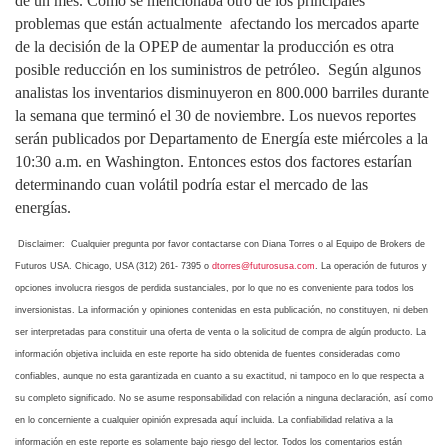
de un mes. Como se mencionaba otro de los principales
problemas que están actualmente
afectando los mercados aparte
de la decisión de la OPEP de aumentar la producción es otra
posible reducción en los suministros de petróleo.
Según algunos
analistas los inventarios disminuyeron en 800.000 barriles durante
la semana que terminó el 30 de noviembre. Los nuevos reportes
serán publicados por Departamento de Energía este miércoles a la
10:30 a.m. en Washington. Entonces estos dos factores estarían
determinando cuan volátil podría estar el mercado de las
energías.
Disclaimer:
Cualquier pregunta por favor contactarse con Diana Torres o al Equipo de Brokers de
Futuros USA. Chicago, USA (312) 261- 7395 o
dtorres@futurosusa.com
. La operación de futuros y
opciones involucra riesgos de perdida sustanciales, por lo que no es conveniente para todos los
inversionistas. La información y opiniones contenidas en esta publicación, no constituyen, ni deben
ser interpretadas para constituir una oferta de venta o la solicitud de compra de algún producto. La
información objetiva incluida en este reporte ha sido obtenida de fuentes consideradas como
confiables, aunque no esta garantizada en cuanto a su exactitud, ni tampoco en lo que respecta a
su completo significado. No se asume responsabilidad con relación a ninguna declaración, así como
en lo concerniente a cualquier opinión expresada aquí incluida. La confiabilidad relativa a la
información en este reporte es solamente bajo riesgo del lector. Todos los comentarios están