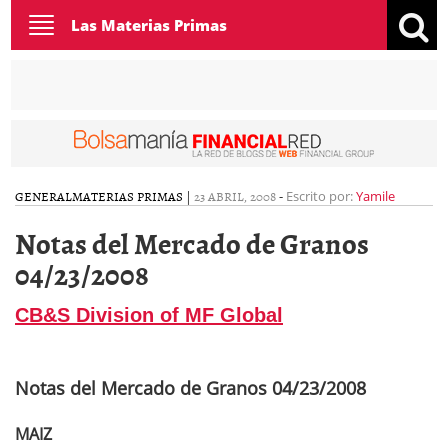
Toggle
Las Materias Primas
navigation
GENERAL
MATERIAS PRIMAS
|
23 ABRIL, 2008
-
Escrito por:
Yamile
Notas del Mercado de Granos
04/23/2008
CB&S Division of MF Global
Notas del Mercado de Granos 04/23/2008
MAIZ