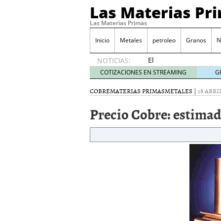
Las Materias Pr
Las Materias Primas
Inicio
Metales
petroleo
Granos
N
El
NOTICIAS:
Ecosistema
COTIZACIONES EN STREAMING
G
Kuailian,
acercando
COBRE
MATERIAS PRIMAS
METALES
|
18 ABRIL
la
Precio Cobre: estimad
tecnología
blockchain
a todo el
mundo
7
mayo
2020
Presentación de Silk Ro
WorldMarkets sigue con e
marzo 2020
LocalAgro – Plataforma 
agrónomo
MYTVCHAIN Primera plat