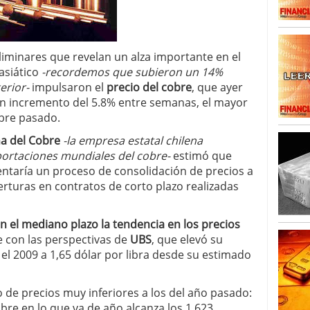
arrollada a través de tecnología Blockchain
27
liminares que revelan un alza importante en el
asiático
-recordemos que subieron un 14%
erior-
impulsaron el
precio del cobre
, que ayer
n un incremento del 5.8% entre semanas, el mayor
ubre pasado.
na del Cobre
-la empresa estatal chilena
portaciones mundiales del cobre-
estimó que
rentaría un proceso de consolidación de precios a
erturas en contratos de corto plazo realizadas
n el mediano plazo la tendencia en los precios
e con las perspectivas de
UBS
, que elevó su
el 2009 a 1,65 dólar por libra desde su estimado
de precios muy inferiores a los del año pasado:
obre en lo que va de año alcanza los 1,623