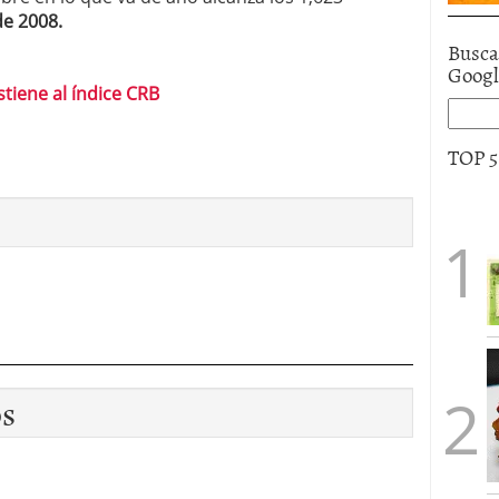
de 2008.
Busca
Goog
stiene al índice CRB
TOP 
os