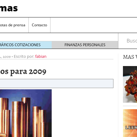
imas
otas de prensa
Contacto
Busca
RÁFICOS COTIZACIONES
FINANZAS PERSONALES
MAS 
, 2009
-
Escrito por:
fabian
os para 2009
ad Coin por LGR Global
20 marzo 2020
l éxito de su trading de Inteligencia Artificial
6
basada en blockchain para los negocios del sector
aforma de web tv del mundo dedicada a clubs