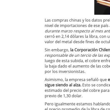
deportivos y atletas des
febrero 2020
Las compras chinas y los datos pre
nivel de importaciones de ese país 
durante marzo respecto al mes ant
cerró en 2,14 dólares la libra, co
valor del metal desde fines de oct
Sin embargo,
la Corporación Chile
responsable de un tercio de las ex
luego de esta subida, el cobre enf
la baja dado el aumento de las cob
por los inversionistas.
Asimismo, la empresa señaló que
e
sigue siendo al alza.
Esto se condic
estimado del precio del cobre para 
previo de 1,30 dolar.
Pero igualmente estamos hablando 
el precio promedio de la libra de c