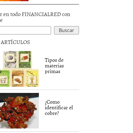
r en todo FINANCIALRED con
le
5 ARTÍCULOS
Tipos de
materias
primas
¿Como
identificar el
cobre?