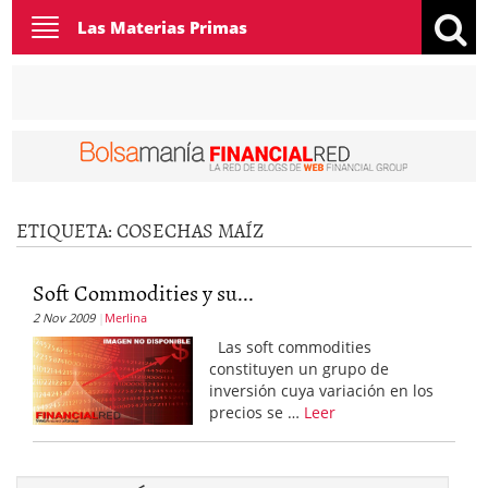
Toggle
Las Materias Primas
navigation
ETIQUETA:
COSECHAS MAÍZ
Soft Commodities y su...
2 Nov 2009
Merlina
Las soft commodities
constituyen un grupo de
inversión cuya variación en los
precios se …
Leer