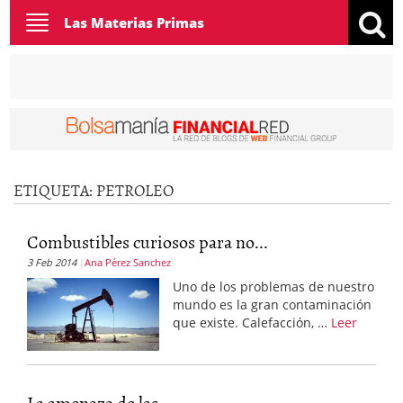
Toggle
Las Materias Primas
navigation
ETIQUETA:
PETROLEO
Combustibles curiosos para no...
3 Feb 2014
Ana Pérez Sanchez
Uno de los problemas de nuestro
mundo es la gran contaminación
que existe. Calefacción, …
Leer
La amenaza de las...