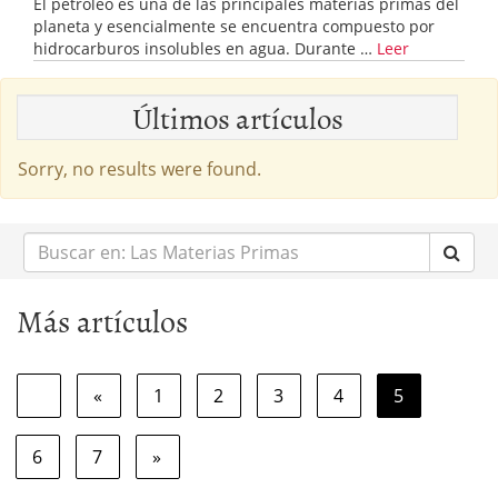
El petróleo es una de las principales materias primas del
planeta y esencialmente se encuentra compuesto por
hidrocarburos insolubles en agua. Durante …
Leer
Últimos artículos
Sorry, no results were found.
Buscar
en:
Más artículos
«
1
2
3
4
5
6
7
»