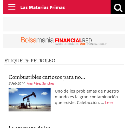
Toggle
Las Materias Primas
navigation
ETIQUETA:
PETROLEO
Combustibles curiosos para no...
3 Feb 2014
Ana Pérez Sanchez
Uno de los problemas de nuestro
mundo es la gran contaminación
que existe. Calefacción, …
Leer
La amenaza de las...