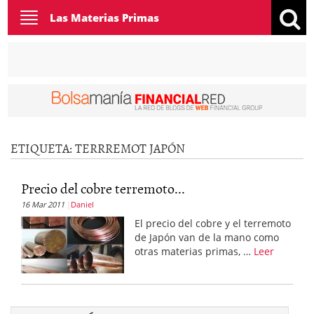
Toggle
Las Materias Primas
navigation
ETIQUETA:
TERRREMOT JAPÓN
Precio del cobre terremoto...
16 Mar 2011
Daniel
El precio del cobre y el terremoto
de Japón van de la mano como
otras materias primas, …
Leer