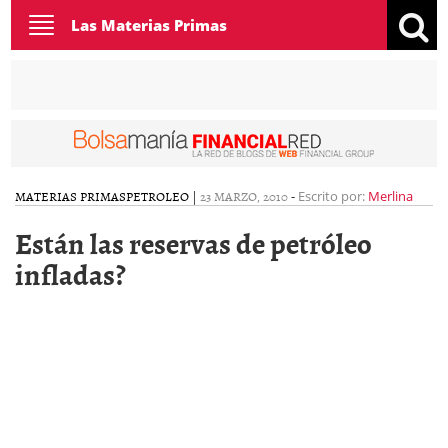
Toggle
Las Materias Primas
navigation
MATERIAS PRIMAS
PETROLEO
|
23 MARZO, 2010
-
Escrito por:
Merlina
Están las reservas de petróleo
infladas?