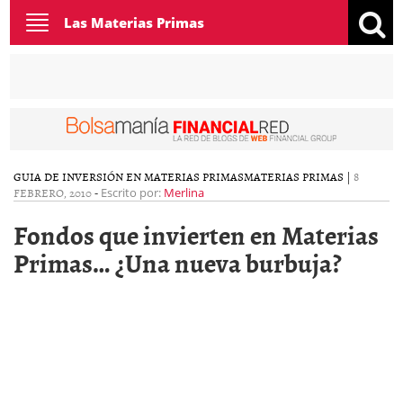
Toggle
Las Materias Primas
navigation
GUIA DE INVERSIÓN EN MATERIAS PRIMAS
MATERIAS PRIMAS
|
8
FEBRERO, 2010
-
Escrito por:
Merlina
Fondos que invierten en Materias
Primas… ¿Una nueva burbuja?