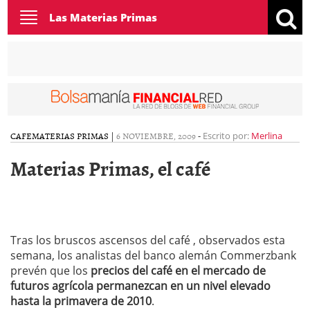
Toggle
Las Materias Primas
navigation
CAFE
MATERIAS PRIMAS
|
6 NOVIEMBRE, 2009
-
Escrito por:
Merlina
Materias Primas, el café
Tras los bruscos ascensos del café , observados esta
semana, los analistas del banco alemán Commerzbank
prevén que los
precios del café en el mercado de
futuros agrícola permanezcan en un nivel elevado
hasta la primavera de 2010
.