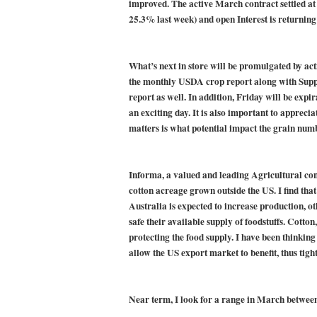
improved. The active March contract settled at
deportivos y atletas des
25.3% last week) and open Interest is returning 
febrero 2020
What’s next in store will be promulgated by acti
the monthly USDA crop report along with Suppl
report as well. In addition, Friday will be expir
an exciting day. It is also important to appreci
matters is what potential impact the grain num
Informa, a valued and leading Agricultural cons
cotton acreage grown outside the
US
. I find t
Australia
is expected to increase production, ot
safe their available supply of foodstuffs. Cotton,
protecting the food supply. I have been thinking
allow the
US
export market to benefit, thus tigh
Near term, I look for a range in March between