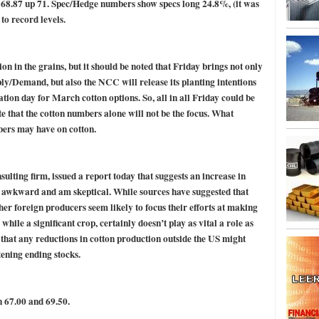
 68.87 up 71. Spec/Hedge numbers show specs long 24.8%, (it was
arrollada a través de tecnología Blockchain
27
to record levels.
on in the grains, but it should be noted that Friday brings not only
y/Demand, but also the NCC will release its planting intentions
ation day for March cotton options. So, all in all Friday could be
ate that the cotton numbers alone will not be the focus. What
bers may have on cotton.
ulting firm, issued a report today that suggests an increase in
hat awkward and am skeptical. While sources have suggested that
her foreign producers seem likely to focus their efforts at making
 while a significant crop, certainly doesn’t play as vital a role as
 that any reductions in cotton production outside the
US
might
tening ending stocks.
 67.00 and 69.50.