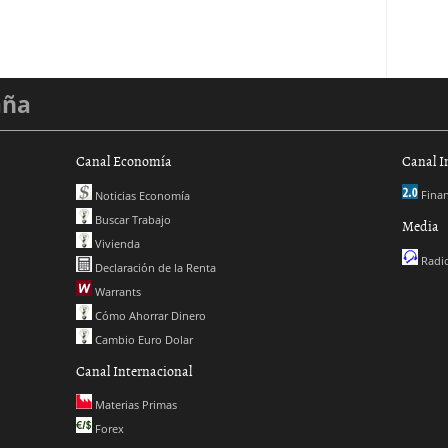
aña
Canal Economía
Canal I
Finan
Noticias Economía
Buscar Trabajo
Media
Vivienda
Radio
Declaración de la Renta
Warrants
Cómo Ahorrar Dinero
Cambio Euro Dolar
Canal Internacional
Materias Primas
Forex