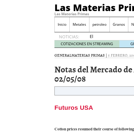
Las Materias Pr
Las Materias Primas
Inicio
Metales
petroleo
Granos
N
El
NOTICIAS:
Ecosistema
COTIZACIONES EN STREAMING
G
Kuailian,
acercando
GENERAL
MATERIAS PRIMAS
|
5 FEBRERO, 20
la
Notas del Mercado de
tecnología
blockchain
02/05/08
a todo el
mundo
7
mayo
2020
Presentación de Silk Ro
Futuros USA
WorldMarkets sigue con e
marzo 2020
LocalAgro – Plataforma 
agrónomo
Cotton prices resumed their course of following
MYTVCHAIN Primera plat