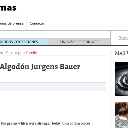
imas
otas de prensa
Contacto
Busca
RÁFICOS COTIZACIONES
FINANZAS PERSONALES
MAS 
08
-
Escrito por:
Yamile
 Algodón Jurgens Bauer
ad Coin por LGR Global
20 marzo 2020
l éxito de su trading de Inteligencia Artificial
6
basada en blockchain para los negocios del sector
 the grains which were stronger today, thus cotton prices
aforma de web tv del mundo dedicada a clubs