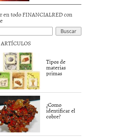
r en todo FINANCIALRED con
le
5 ARTÍCULOS
Tipos de
materias
primas
¿Como
identificar el
cobre?