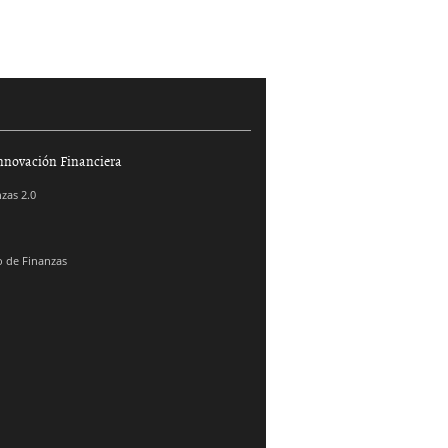
nnovación Financiera
zas 2.0
 de Finanzas