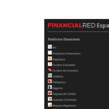
Esp
Productos Financieros
IPC
Productos Financieros
Depósitos
Fondos Cotizados
Fondos de Inversión
Créditos
Préstamos
Seguros
Tarjetas de Crédito
Cuentas Corrientes
Mejores Depósitos