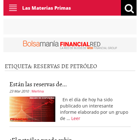
Toggle
Las Materias Primas
navigation
ETIQUETA:
RESERVAS DE PETRÓLEO
Están las reservas de...
23 Mar 2010
Merlina
En el día de hoy ha sido
publicado un interesante
informe elaborado por un grupo
de …
Leer
¿El petróleo puede subir...