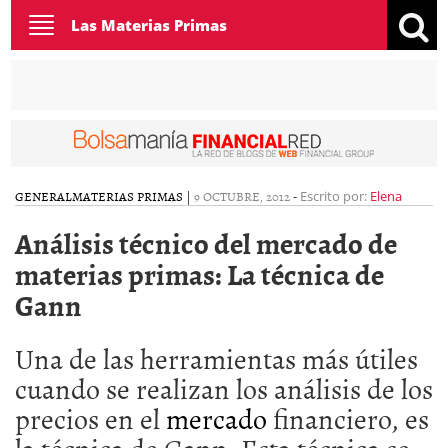
Toggle
Las Materias Primas
navigation
GENERAL
MATERIAS PRIMAS
|
9 OCTUBRE, 2012
-
Escrito por:
Elena
Análisis técnico del mercado de
materias primas: La técnica de
Gann
Una de las herramientas más útiles
cuando se realizan los análisis de los
precios en el
mercado
financiero, es