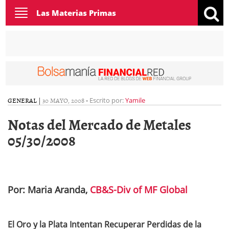
Toggle
Las Materias Primas
navigation
GENERAL
|
30 MAYO, 2008
-
Escrito por:
Yamile
Notas del Mercado de Metales
05/30/2008
Por: Maria Aranda,
CB&S-Div of MF Global
El Oro y la Plata Intentan Recuperar Perdidas de la