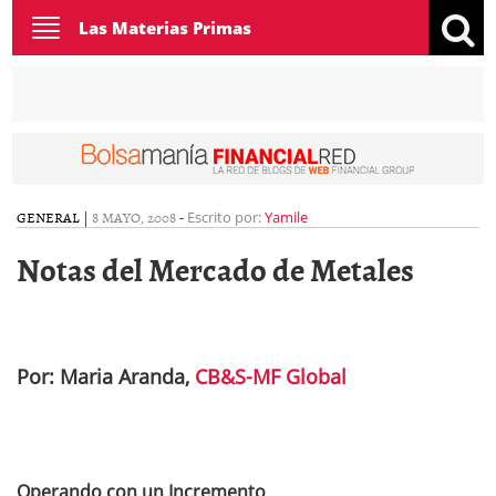
Toggle
Las Materias Primas
navigation
GENERAL
|
8 MAYO, 2008
-
Escrito por:
Yamile
Notas del Mercado de Metales
Por: Maria Aranda,
CB&S-MF Global
Operando con un Incremento