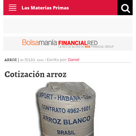
Toggle
Las Materias Primas
navigation
ARROZ
|
30 JULIO, 2011
-
Escrito por:
Daniel
Cotización arroz