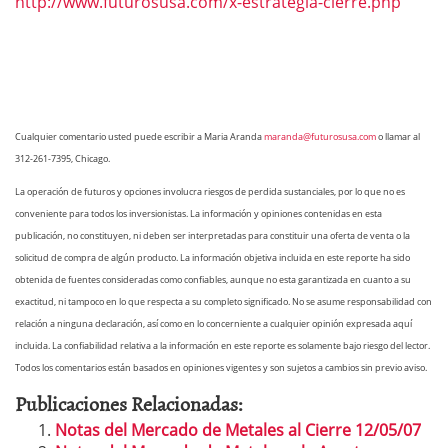
http://www.futurosusa.com/x-estrategia-cierre.php
Cualquier comentario usted puede escribir a Maria Aranda
maranda@futurosusa.com
o llamar al
312-261-7395, Chicago.
La operación de futuros y opciones involucra riesgos de perdida sustanciales, por lo que no es
conveniente para todos los inversionistas. La información y opiniones contenidas en esta
publicación, no constituyen, ni deben ser interpretadas para constituir una oferta de venta o la
solicitud de compra de algún producto. La información objetiva incluida en este reporte ha sido
obtenida de fuentes consideradas como confiables, aunque no esta garantizada en cuanto a su
exactitud, ni tampoco en lo que respecta a su completo significado.
No se asume responsabilidad con
relación a ninguna declaración, así como en lo concerniente a cualquier opinión expresada aquí
incluida. La confiabilidad relativa a la información en este reporte es solamente bajo riesgo del lector.
Todos los comentarios están
basados en opiniones vigentes y son sujetos a cambios sin previo aviso.
Publicaciones Relacionadas:
Notas del Mercado de Metales al Cierre 12/05/07