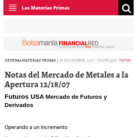
Toggle
Las Materias Primas
navigation
GENERAL
MATERIAS PRIMAS
|
18 DICIEMBRE, 2007
-
Escrito por:
Yamile
Notas del Mercado de Metales a la
Apertura 12/18/07
Futuros USA
Mercado de Futuros y
Derivados
Operando a un Incremento