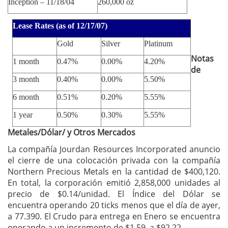
Inception –
11/18/04
260,000 oz
Lease Rates (as of
12/17/07
)
Gold
Silver
Platinum
Notas
1 month
0.47%
0.00%
4.20%
de
3 month
0.40%
0.00%
5.50%
6 month
0.51%
0.20%
5.55%
1 year
0.50%
0.30%
5.55%
Metales/Dólar/ y Otros Mercados
La compañía Jourdan Resources Incorporated anuncio
el cierre de una colocación privada con la compañía
Northern Precious Metals en la cantidad de $400,120.
En total, la corporación emitió 2,858,000 unidades al
precio de $0.14/unidad. El Índice del Dólar se
encuentra operando 20 ticks menos que el día de ayer,
a 77.390. El Crudo para entrega en Enero se encuentra
operando a un incremento de $1.59, a $92.22.