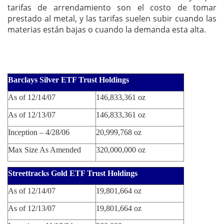
tarifas de arrendamiento son el costo de tomar
prestado al metal, y las tarifas suelen subir cuando las
materias están bajas o cuando la demanda esta alta.
Barclays Silver ETF Trust Holdings
As of
12/14/07
146,833,361 oz
As of
12/13/07
146,833,361 oz
Inception –
4/28/06
20,999,768 oz
Max Size As Amended
320,000,000 oz
Streettracks Gold ETF Trust Holdings
As of
12/14/07
19,801,664 oz
As of
12/13/07
19,801,664 oz