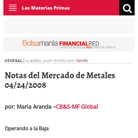
Toggle
Las Materias Primas
navigation
GENERAL
|
24 ABRIL, 2008
-
Escrito por:
Yamile
Notas del Mercado de Metales
04/24/2008
por: Maria Aranda –
CB&S-MF Global
Operando a la Baja