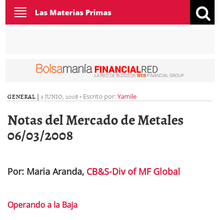
Toggle
Las Materias Primas
navigation
GENERAL
|
3 JUNIO, 2008
-
Escrito por:
Yamile
Notas del Mercado de Metales
06/03/2008
Por: Maria Aranda,
CB&S-Div of MF Global
Operando a la Baja