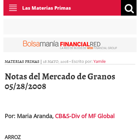
Toggle
Las Materias Primas
navigation
MATERIAS PRIMAS
|
28 MAYO, 2008
-
Escrito por:
Yamile
Notas del Mercado de Granos
05/28/2008
Por: Maria Aranda,
CB&S-Div of MF Global
ARROZ